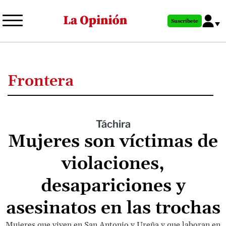
Pasar
al
Suscríbete
contenido
principal
Frontera
Táchira
Mujeres son víctimas de
violaciones,
desapariciones y
asesinatos en las trochas
Mujeres que viven en San Antonio y Ureña y que laboran en