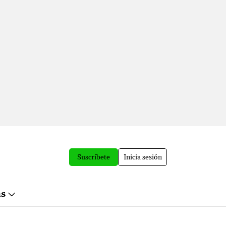
Suscríbete
Inicia sesión
ás