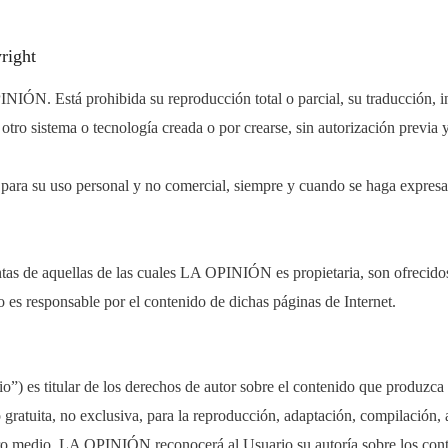
right
NIÓN. Está prohibida su reproducción total o parcial, su traducción, i
r otro sistema o tecnología creada o por crearse, sin autorización prev
al para su uso personal y no comercial, siempre y cuando se haga expre
stintas de aquellas de las cuales LA OPINIÓN es propietaria, son ofrec
o es responsable por el contenido de dichas páginas de Internet.
ario”) es titular de los derechos de autor sobre el contenido que produzc
atuita, no exclusiva, para la reproducción, adaptación, compilación, 
r otro medio. LA OPINIÓN reconocerá al Usuario su autoría sobre los 