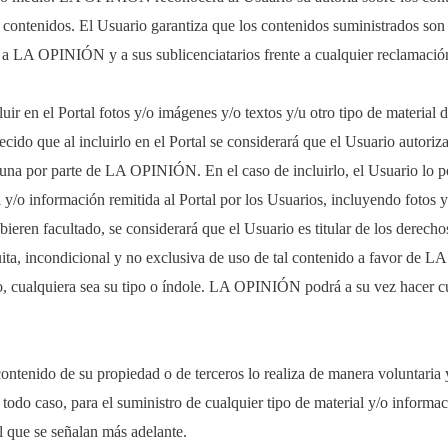
os contenidos. El Usuario garantiza que los contenidos suministrados son
a LA OPINIÓN y a sus sublicenciatarios frente a cualquier reclamación
ir en el Portal fotos y/o imágenes y/o textos y/u otro tipo de material d
blecido que al incluirlo en el Portal se considerará que el Usuario aut
guna por parte de LA OPINIÓN. En el caso de incluirlo, el Usuario lo p
l y/o información remitida al Portal por los Usuarios, incluyendo fotos y
ieren facultado, se considerará que el Usuario es titular de los derech
atuita, incondicional y no exclusiva de uso de tal contenido a favor de 
, cualquiera sea su tipo o índole. LA OPINIÓN podrá a su vez hacer cua
ntenido de su propiedad o de terceros lo realiza de manera voluntaria y 
do caso, para el suministro de cualquier tipo de material y/o informaci
l que se señalan más adelante.