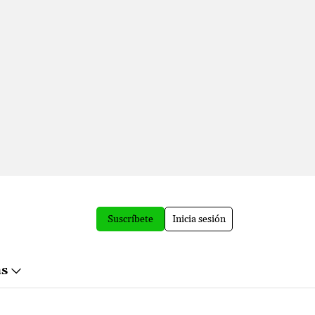
Suscríbete
Inicia sesión
ás