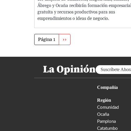
Ábrego y Ocaña recibirán formación empresaria
gratuita y recursos productivos para sus
emprendimientos o ideas de negocio.
Paginación
Página 1
Siguiente
››
página
Suscríbete Ahor
Compañía
Región
Comunidad
Ocaña
Pamplona
Catatumbo