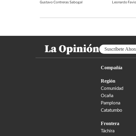
Gustavo Contreras Sabogal
Leonardo Favio
Suscríbete Ahor
Compañía
Región
Comunidad
Ocaña
Pamplona
Catatumbo
Frontera
Táchira