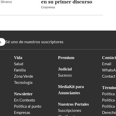
en su primer discurso
 Oliveros
Colprensa
a
Sé uno de nuestros suscriptores
Vida
Premium
Contáct
Salud
Email
Judicial
Familia
WhatsA
Sucesos
Zona Verde
Contact
Tecnología
MediaKit para
Término
Anunciantes
Newsletter
Política
En Contexto
Política
Nuestros Portales
Política al punto
Política
Suscripciones
Empresas
Derecho