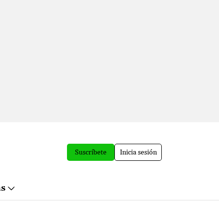
Suscríbete
Inicia sesión
ás