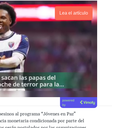
Lea el artículo
powered
by
esinos al programa “Jóvenes en Paz”
ncia monetaria condicionada por parte del
ios serán postulados por las organizaciones