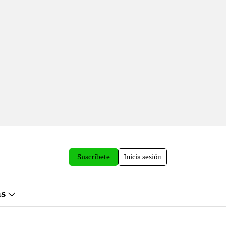
Suscríbete
Inicia sesión
ás