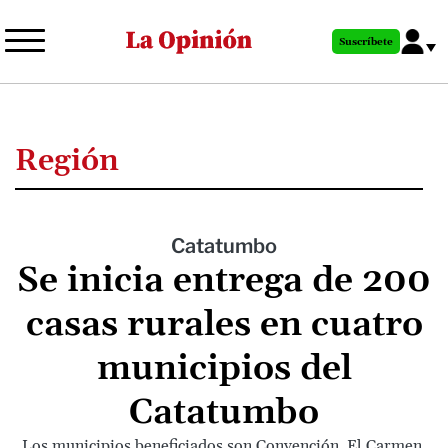
Pasar
al
Suscríbete
contenido
principal
Región
Catatumbo
Se inicia entrega de 200
casas rurales en cuatro
municipios del
Catatumbo
Los municipios beneficiados son Convención, El Carmen,