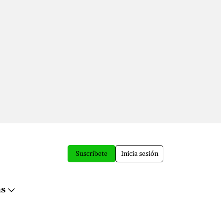
Suscríbete
Inicia sesión
ás