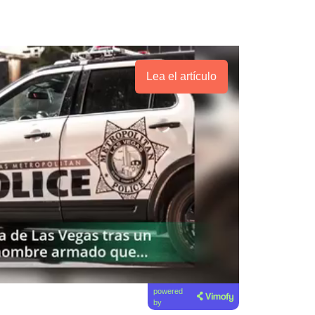
Lea el artículo
powered
by