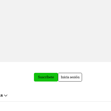
Suscríbete
Inicia sesión
ás