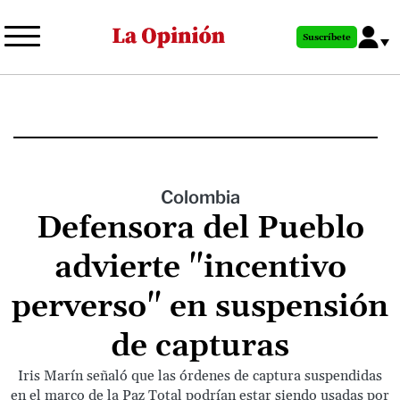
Pasar
al
Suscríbete
contenido
principal
Colombia
Defensora del Pueblo
advierte "incentivo
perverso" en suspensión
de capturas
Iris Marín señaló que las órdenes de captura suspendidas
en el marco de la Paz Total podrían estar siendo usadas por