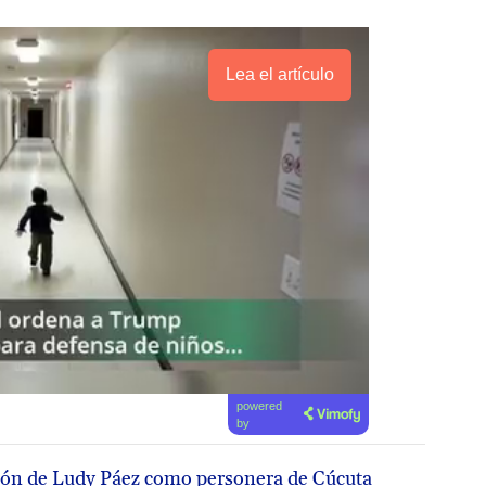
Lea el artículo
powered
by
ción de Ludy Páez como personera de Cúcuta