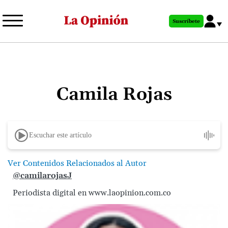
Pasar
al
Suscríbete
contenido
principal
Camila Rojas
Escuchar este artículo
Ver Contenidos Relacionados al Autor
@camilarojasJ
Periodista digital en www.laopinion.com.co
Image