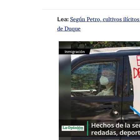
Lea:
Según Petro, cultivos ilícit
de Duque