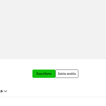
Suscríbete
Inicia sesión
ás