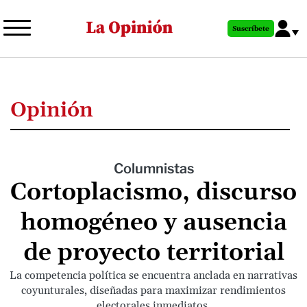
Pasar
al
Suscríbete
contenido
principal
Opinión
Columnistas
Cortoplacismo, discurso
homogéneo y ausencia
de proyecto territorial
La competencia política se encuentra anclada en narrativas
coyunturales, diseñadas para maximizar rendimientos
electorales inmediatos.