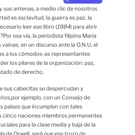
by
 y sus antenas, a medio clic de nosotros
ad es esclavitud, la guerra es paz, la
ecesario leer ese libro (
1984
) para abrir
?Por esa vía, la periodista filipina María
vainas, en un discurso ante la O.N.U. el
jas a los cómodos-as representantes
der los pilares de la organización: paz,
stado de derecho.
 que sus cabecitas se despercudan y
ños,por ejemplo, con un Consejo de
s países que incumplen con tales
las cinco naciones miembros permanentes
uciales para la clase media y baja de la
 de Orwell, será que ese trozo de