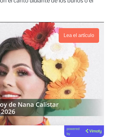
con el canto ululante de los búhos o el
Lea el artículo
powered
by