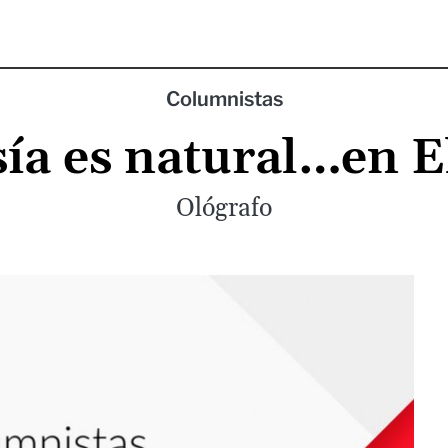
Columnistas
sía es natural…en El
Ológrafo