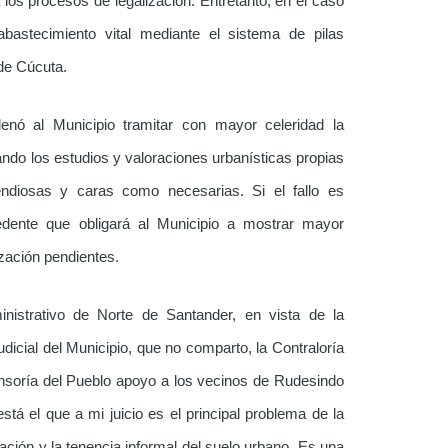
los procesos de legalización. Entretanto, en el caso
abastecimiento vital mediante el sistema de pilas
de Cúcuta.
denó al Municipio tramitar con mayor celeridad la
ndo los estudios y valoraciones urbanísticas propias
pendiosas y caras como necesarias. Si el fallo es
dente que obligará al Municipio a mostrar mayor
zación pendientes.
inistrativo de Norte de Santander, en vista de la
dicial del Municipio, que no comparto, la Contraloría
ensoría del Pueblo apoyo a los vecinos de Rudesindo
tá el que a mi juicio es el principal problema de la
pación y la tenencia informal del suelo urbano. Es una