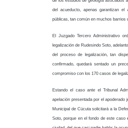
de los estudios de geología asociados a 
del acueducto, apenas garantizan el 
públicas, tan común en muchos barrios 
El Juzgado Tercero Administrativo or
legalización de Rudesindo Soto, adelanta
del proceso de legalización, tan dis
confirmado, quedará sentado un prece
compromiso con los 170 casos de legali
Estando el caso ante el Tribunal Adm
apelación presentada por el apoderado ju
Municipal de Cúcuta solicitará a la Def
Soto, porque en el fondo de este caso es
ciudad, del que casi nadie habla: la ocu