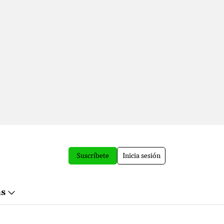
Suscríbete
Inicia sesión
ás