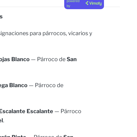
powered
by
s
ignaciones para párrocos, vicarios y
ojas Blanco
— Párroco de
San
ega Blanco
— Párroco de
Escalante Escalante
— Párroco
el
.