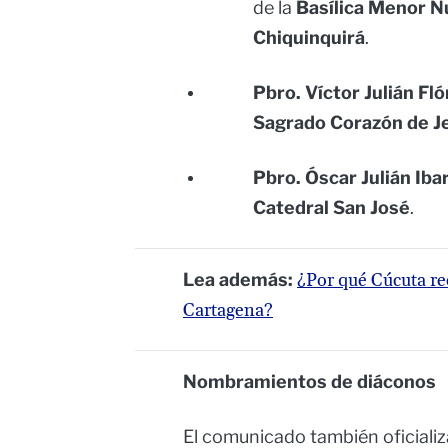
de la
Basílica Menor N
Chiquinquirá
.
Pbro. Víctor Julián Fló
Sagrado Corazón de J
Pbro. Óscar Julián Iba
Catedral San José
.
Lea además:
¿Por qué Cúcuta re
Cartagena?
Nombramientos de diáconos
El comunicado también oficiali