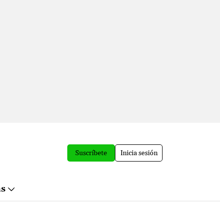
Suscríbete
Inicia sesión
ás