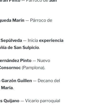
urán Pinto
— Párroco de
San
equeda Marín
— Párroco de
 Sepúlveda
— Inicia
experiencia
ñía de San Sulpicio
.
ernández Pinto
— Nuevo
 Consornoc
(Pamplona).
 Garzón Guillen
— Decano del
 María
.
as Quijano
— Vicario parroquial