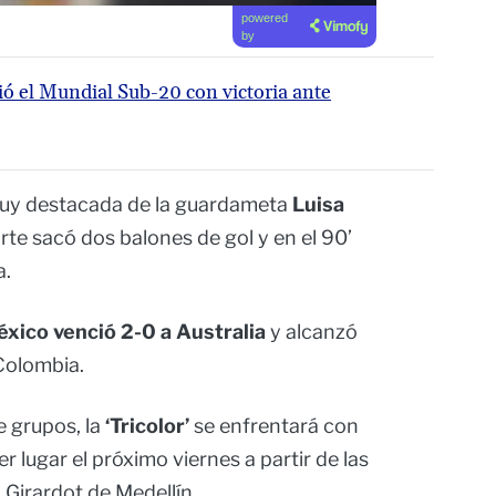
powered
by
ó el Mundial Sub-20 con victoria ante
uy destacada de la guardameta
Luisa
rte sacó dos balones de gol y en el 90’
a.
xico venció 2-0 a Australia
y alcanzó
Colombia.
e grupos, la
‘Tricolor’
se enfrentará con
r lugar el próximo viernes a partir de las
 Girardot de Medellín.