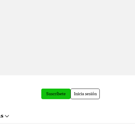
Suscríbete
Inicia sesión
ás