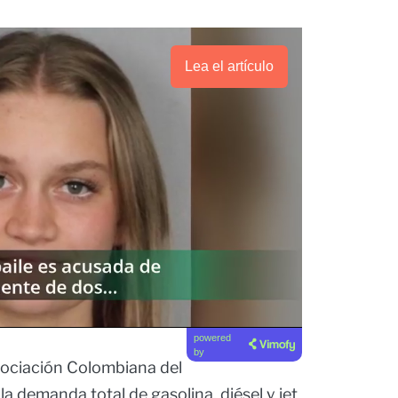
Lea el artículo
powered
by
Asociación Colombiana del
la demanda total de gasolina, diésel y jet