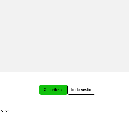
Suscríbete
Inicia sesión
ás