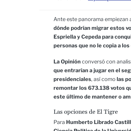
Ante este panorama empiezan 
dónde podrían migrar estos vo
Espriella y Cepeda para conqu
personas que no le copia a lo
La Opinión
conversó con analist
que entrarían a jugar en el se
presidenciales
, así como
las p
remontar los 673.138 votos qu
este último de mantener o ampl
Las opciones de El Tigre
Para
Humberto Librado Castill
Ciencia Política de la Universi