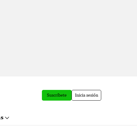
Suscríbete
Inicia sesión
ás