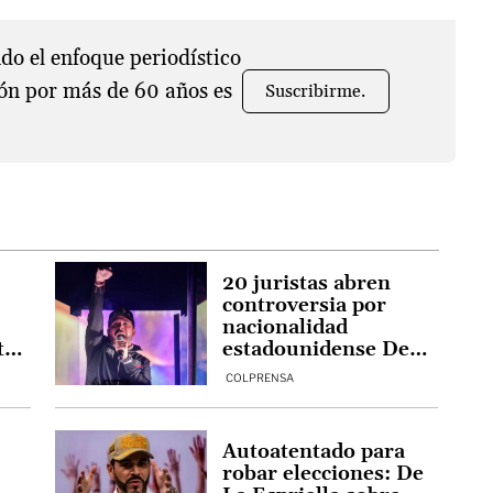
o el enfoque periodístico
ón por más de 60 años es
Suscribirme.
20 juristas abren
controversia por
nacionalidad
tes
estadounidense De
ta
La Espriella
COLPRENSA
Autoatentado para
robar elecciones: De