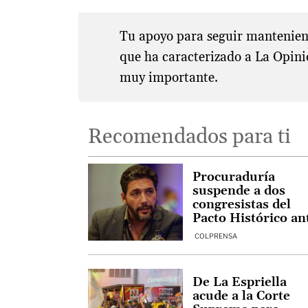
Tu apoyo para seguir manteniend
que ha caracterizado a La Opini
muy importante.
Recomendados para ti
Procuraduría
suspende a dos
congresistas del
Pacto Histórico an
de la segunda vuel
COLPRENSA
De La Espriella
acude a la Corte