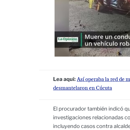
Lea aquí:
Así operaba la red de 
desmantelaron en Cúcuta
El procurador también indicó q
investigaciones relacionadas co
incluyendo casos contra alcald