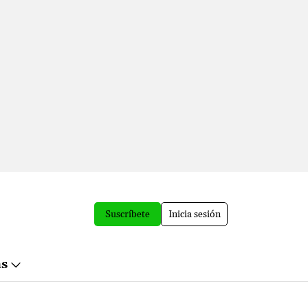
Suscríbete
Inicia sesión
ás