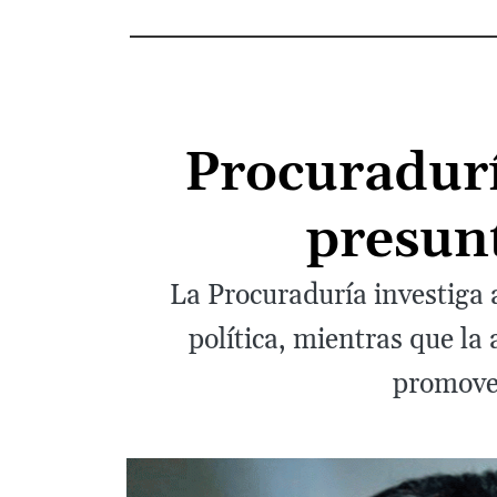
Procuradurí
presunt
La Procuraduría investiga 
política, mientras que l
promover