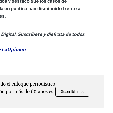
dos y destacó que los casos de
a en política han disminuido frente a
es.
 Digital. Suscríbete y disfruta de todos
esLaOpinion
.
o el enfoque periodístico
ón por más de 60 años es
Suscribirme.