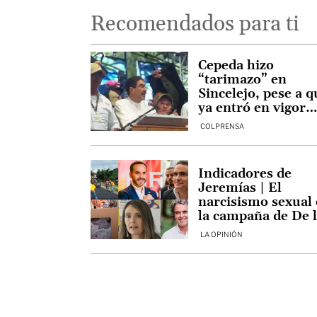
Recomendados para ti
Cepeda hizo
“tarimazo” en
Sincelejo, pese a q
ya entró en vigor
norma que prohíb
COLPRENSA
concentraciones
masivas de campa
Indicadores de
Jeremías | El
narcisismo sexual
la campaña de De 
Espriella
LA OPINIÓN