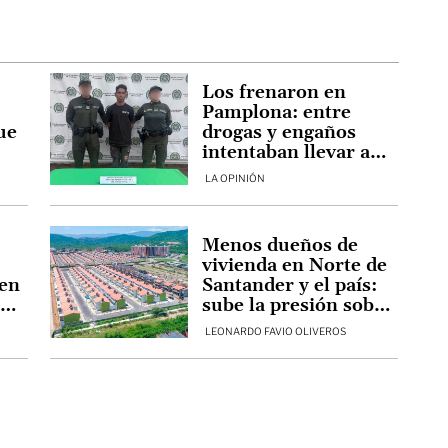
Los frenaron en
Pamplona: entre
ue
drogas y engaños
intentaban llevar a
e
una adolescente
LA OPINIÓN
desde Ibagué hasta
ña
Venezuela
Menos dueños de
vivienda en Norte de
 en
Santander y el país:
la
sube la presión sobre
el mercado de
LEONARDO FAVIO OLIVEROS
arriendos