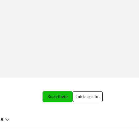
Suscríbete
Inicia sesión
ás