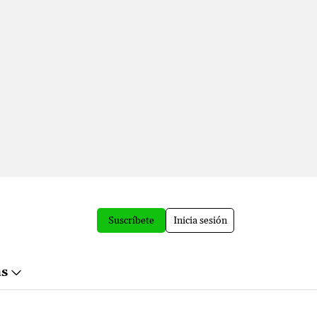
Suscríbete
Inicia sesión
ás