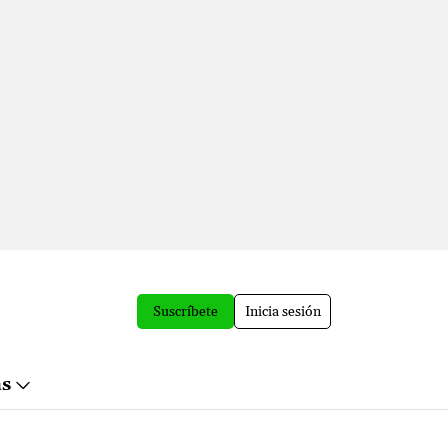
Suscríbete
Inicia sesión
ás