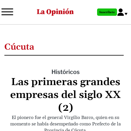
Pasar
al
Suscríbete
contenido
principal
Cúcuta
Históricos
Las primeras grandes
empresas del siglo XX
(2)
El pionero fue el general Virgilio Barco, quien en su
momento se había desempeñado como Prefecto de la
Provincia de Cúcuta.