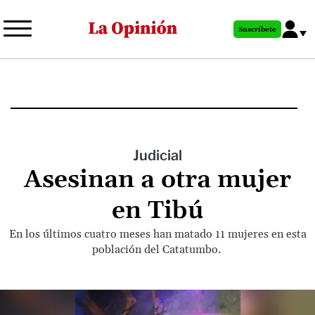
Pasar
al
Suscríbete
contenido
principal
Judicial
Asesinan a otra mujer
en Tibú
En los últimos cuatro meses han matado 11 mujeres en esta
población del Catatumbo.