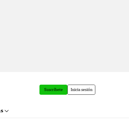
Suscríbete
Inicia sesión
ás