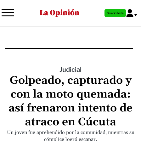
Pasar
al
Suscríbete
contenido
principal
Judicial
Golpeado, capturado y
con la moto quemada:
así frenaron intento de
atraco en Cúcuta
Un joven fue aprehendido por la comunidad, mientras su
cómplice logró escapar.