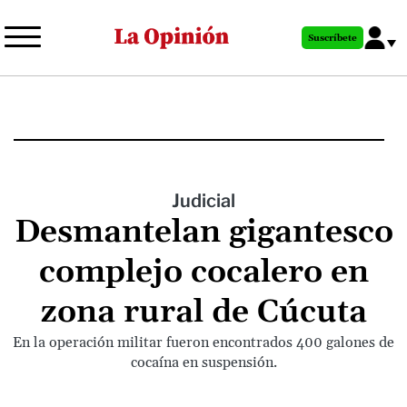
Pasar
al
Suscríbete
contenido
principal
Judicial
Desmantelan gigantesco
complejo cocalero en
zona rural de Cúcuta
En la operación militar fueron encontrados 400 galones de
cocaína en suspensión.