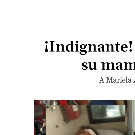
¡Indignante!
su mam
A Mariela A