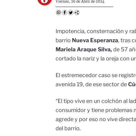
Viernes, 26 de Abril de 2024
Impotencia, consternación y rab
barrio
Nueva Esperanza
, tras 
Mariela Araque Silva,
de 57 año
cortado la nariz y la oreja con u
El estremecedor caso se registró
avenida 19, de ese sector de
Cú
“El tipo vive en un colchón al la
consumidor y tiene problemas me
agrede y por eso no vive direct
del barrio.