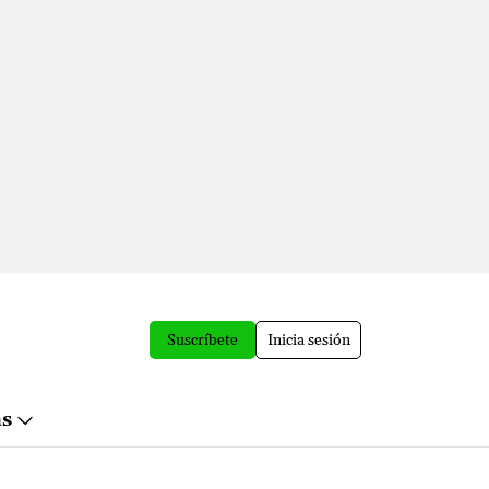
Suscríbete
Inicia sesión
ás