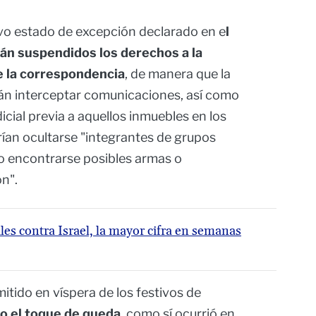
evo estado de excepción declarado en e
l
án suspendidos los derechos a la
de la correspondencia
, de manera que la
án interceptar comunicaciones, así como
icial previa a aquellos inmuebles en los
rían ocultarse "integrantes de grupos
o encontrarse posibles armas o
ón".
les contra Israel, la mayor cifra en semanas
itido en víspera de los festivos de
do el toque de queda
, como sí ocurrió en