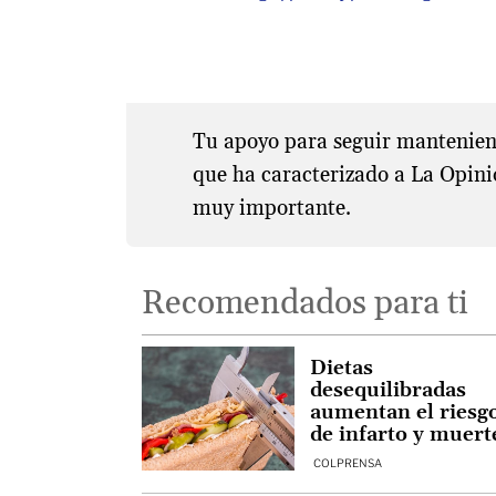
Tu apoyo para seguir manteniend
que ha caracterizado a La Opini
muy importante.
Recomendados para ti
Dietas
desequilibradas
aumentan el riesg
de infarto y muert
en todo el mundo
COLPRENSA