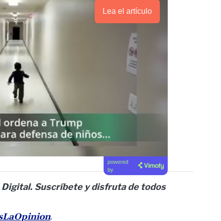
Lea el artículo
powered
by
 Digital. Suscríbete y disfruta de todos
esLaOpinion
.