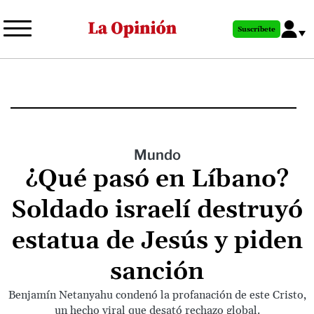
Pasar
al
Suscríbete
contenido
principal
Mundo
¿Qué pasó en Líbano?
Soldado israelí destruyó
estatua de Jesús y piden
sanción
Benjamín Netanyahu condenó la profanación de este Cristo,
un hecho viral que desató rechazo global.