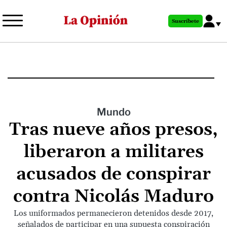
Pasar
al
Suscríbete
contenido
principal
Mundo
Tras nueve años presos,
liberaron a militares
acusados de conspirar
contra Nicolás Maduro
Los uniformados permanecieron detenidos desde 2017,
señalados de participar en una supuesta conspiración