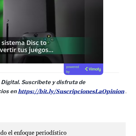
powered
by
Digital. Suscríbete y disfruta de
cios en
https://bit.ly/SuscripcionesLaOpinion
.
o el enfoque periodístico