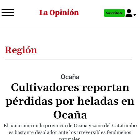
Pasar
al
Suscríbete
contenido
principal
Región
Ocaña
Cultivadores reportan
pérdidas por heladas en
Ocaña
El panorama en la provincia de Ocaña y zona del Catatumbo
es bastante desolador ante los irreversibles fenómenos
naturales.