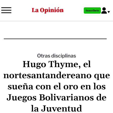
Pasar
al
Suscríbete
contenido
principal
Otras disciplinas
Hugo Thyme, el
nortesantandereano que
sueña con el oro en los
Juegos Bolivarianos de
la Juventud