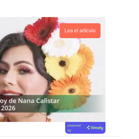
Lea el artículo
powered
by