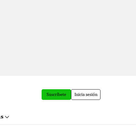
Suscríbete
Inicia sesión
ás