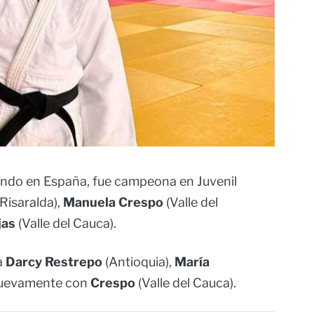
nando en España, fue campeona en Juvenil
Risaralda),
Manuela Crespo
(Valle del
jas
(Valle del Cauca).
a
Darcy Restrepo
(Antioquia),
María
 nuevamente con
Crespo
(Valle del Cauca).