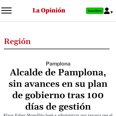
Pasar
al
Suscríbete
contenido
principal
Región
Pamplona
Alcalde de Pamplona,
sin avances en su plan
de gobierno tras 100
días de gestión
Klaus Faber Mogollón legó a administrar por tercera vez el