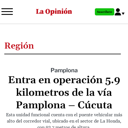
Pasar
al
Suscríbete
contenido
principal
Región
Pamplona
Entra en operación 5.9
kilometros de la vía
Pamplona – Cúcuta
Esta unidad funcional cuenta con el puente vehicular más
alto del corredor vial, ubicado en el sector de La Honda,
con 92.7 metros de altura.