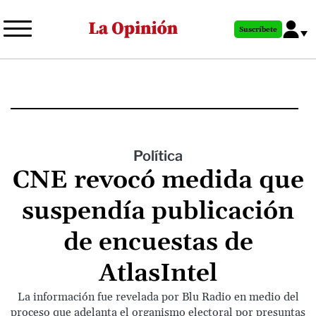
Pasar
al
Suscríbete
contenido
principal
Política
CNE revocó medida que
suspendía publicación
de encuestas de
AtlasIntel
La información fue revelada por Blu Radio en medio del
proceso que adelanta el organismo electoral por presuntas