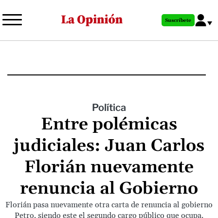
Pasar
al
Suscríbete
contenido
principal
Política
Entre polémicas
judiciales: Juan Carlos
Florián nuevamente
renuncia al Gobierno
Florián pasa nuevamente otra carta de renuncia al gobierno
Petro, siendo este el segundo cargo público que ocupa.