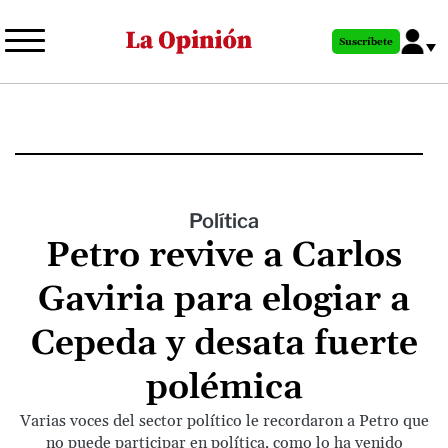
Pasar
al
Suscríbete
contenido
principal
Política
Petro revive a Carlos
Gaviria para elogiar a
Cepeda y desata fuerte
polémica
Varias voces del sector político le recordaron a Petro que
no puede participar en política, como lo ha venido