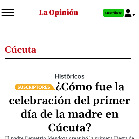
Pasar
al
Suscríbete
contenido
principal
Cúcuta
Históricos
¿Cómo fue la
celebración del primer
día de la madre en
Cúcuta?
El padre Demetrio Mendoza organizó la primera Fiesta de