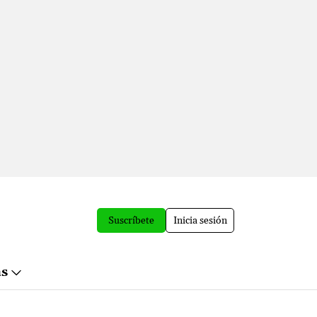
Suscríbete
Inicia sesión
ás